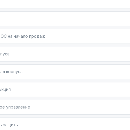
one 13 Pro 256GB Graphite (MLVE3)
— надежный выбо
ительность, профессиональную съемку и премиальн
 ОС на начало продаж
рпуса
ал корпуса
укция
ое управление
ь защиты