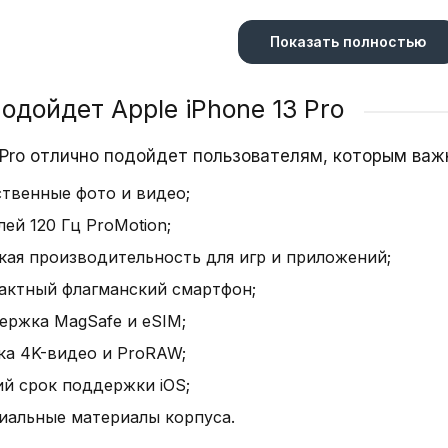
Стандарт IP68 обеспечивает защиту от воды и пыли.
Показать полностью
и аккуратной рамкой подчеркивает премиальный ст
одойдет Apple iPhone 13 Pro
ей 6.1″ Super Retina XDR
3 Pro отлично подойдет пользователям, которым важ
н с технологией ProMotion поддерживает частоту о
ственные фото и видео;
а на 28%, что обеспечивает четкое изображение да
ей 120 Гц ProMotion;
рица помогает экономить заряд батареи.
кая производительность для игр и приложений;
актный флагманский смартфон;
зводительность
ержка MagSafe и eSIM;
ка 4K-видео и ProRAW;
ionic с 6‑ядерным CPU и 16‑ядерным Neural Engine 
быструю обработку графики и эффективное машинное
ий срок поддержки iOS;
т комфортно работать с ресурсоемкими приложени
иальные материалы корпуса.