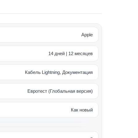
 и «Киноэффекта» позволяет
портретную съемку и работу
Apple
14 дней | 12 месяцев
Кабель Lightning, Документация
работу без подзарядки.
Евротест (Глобальная версия)
Как новый
C для бесконтактной оплаты. Работает
ции.