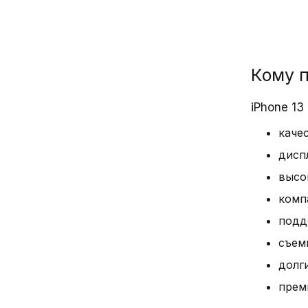
Shield. 
гранями 
Кому п
Диспл
iPhone 1
OLED‑экра
каче
увеличен
диспл
LTPO‑мат
высо
комп
Прои
подд
съем
Чип A15 B
работы, 
долг
позволяю
прем