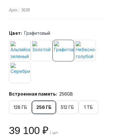
Арт.: 3638
Цвет:
Графитовый
Встроенная память:
256GB
128 ГБ
256 ГБ
512 ГБ
1 ТБ
39 100 ₽
/ шт