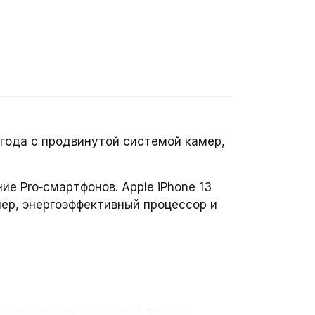
года с продвинутой системой камер,
е Pro‑смартфонов. Apple iPhone 13
мер, энергоэффективный процессор и
чного стекла с защитой Ceramic