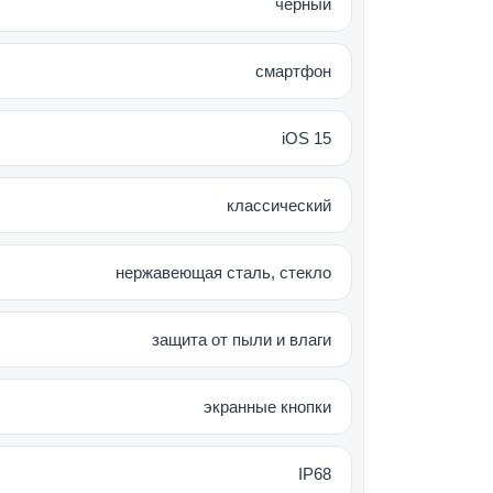
черный
р для тех, кто ценит
ый дизайн Apple.
смартфон
iOS 15
классический
нержавеющая сталь, стекло
защита от пыли и влаги
экранные кнопки
IP68