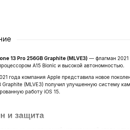
ние
one 13 Pro 256GB Graphite (MLVE3)
— флагман 2021 
роцессором A15 Bionic и высокой автономностью.
21 года компания Apple представила новое поколени
B Graphite (MLVE3) получил улучшенную систему ка
рованную работу iOS 15.
н и защита
ыполнен из хирургической нержавеющей стали и про