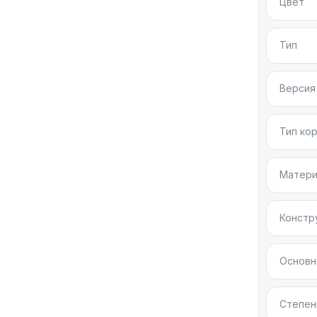
Цвет
Apple iPh
Тип
производ
Версия
Тип ко
Матери
Констр
Основн
Степен