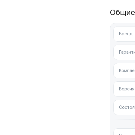
Каме
Общие
Тройная 
Бренд
создават
автофоку
Гарант
Авто
Компле
Аккумуля
Поддержи
Версия
Состоя
Связь
Модель по
на базе 