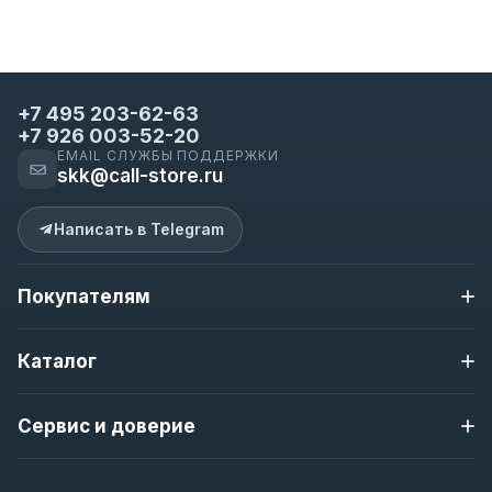
+7 495 203-62-63
+7 926 003-52-20
EMAIL СЛУЖБЫ ПОДДЕРЖКИ
skk@call-store.ru
Написать в Telegram
Покупателям
Доставка и оплата
Каталог
Контакты
О магазине
Apple iPhone
Новости магазина
Сервис и доверие
Samsung
Полезная информация
Nokia
Гарантия
Гарантия 12 месяцев
Смарт-часы