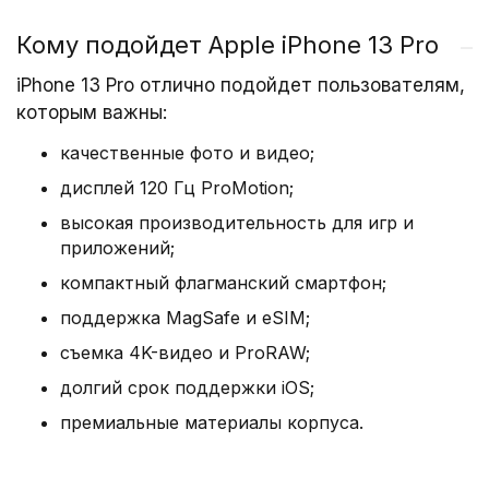
Корпус выполнен из хирургической
Кому подойдет Apple iPhone 13 Pro
нержавеющей стали и прочного стекла с
iPhone 13 Pro отлично подойдет пользователям,
защитой Ceramic Shield. Стандарт IP68
которым важны:
обеспечивает защиту от воды и пыли.
Минималистичный дизайн с ровными гранями и
качественные фото и видео;
аккуратной рамкой подчеркивает премиальный
дисплей 120 Гц ProMotion;
статус модели.
высокая производительность для игр и
приложений;
Дисплей 6.1″ Super Retina XDR
компактный флагманский смартфон;
поддержка MagSafe и eSIM;
OLED‑экран с технологией ProMotion
съемка 4K-видео и ProRAW;
поддерживает частоту обновления до 120 Гц.
Яркость увеличена на 28%, что обеспечивает
долгий срок поддержки iOS;
четкое изображение даже при ярком солнечном
премиальные материалы корпуса.
свете. LTPO‑матрица помогает экономить заряд
батареи.