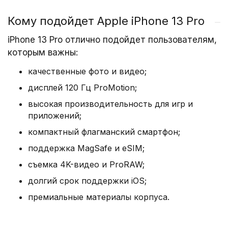
Корпус выполнен из хирургической
Кому подойдет Apple iPhone 13 Pro
нержавеющей стали и прочного стекла с
iPhone 13 Pro отлично подойдет пользователям,
защитой Ceramic Shield. Стандарт IP68
которым важны:
обеспечивает защиту от воды и пыли.
Минималистичный дизайн с ровными гранями и
качественные фото и видео;
аккуратной рамкой подчеркивает премиальный
дисплей 120 Гц ProMotion;
статус модели.
высокая производительность для игр и
приложений;
Дисплей 6.1″ Super Retina XDR
компактный флагманский смартфон;
поддержка MagSafe и eSIM;
OLED‑экран с технологией ProMotion
съемка 4K-видео и ProRAW;
поддерживает частоту обновления до 120 Гц.
Яркость увеличена на 28%, что обеспечивает
долгий срок поддержки iOS;
четкое изображение даже при ярком солнечном
премиальные материалы корпуса.
свете. LTPO‑матрица помогает экономить заряд
батареи.