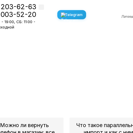
 203-62-63
 003-52-20
Telegram
Личны
- 19:00, СБ: 11:00 -
Выходной
Можно ли вернуть
Что такое параллель
елефон в магазин: все
импорт и как с ни