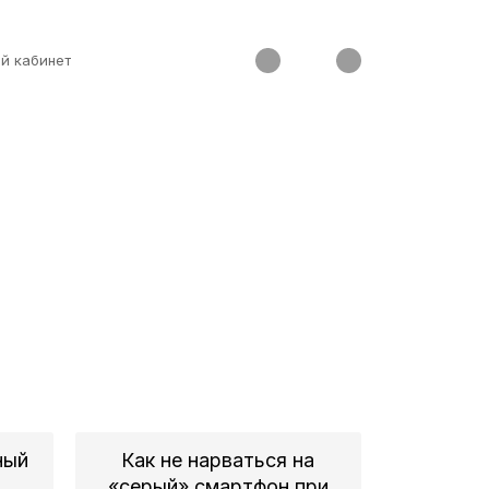
й кабинет
ный
Как не нарваться на
м
«серый» смартфон при