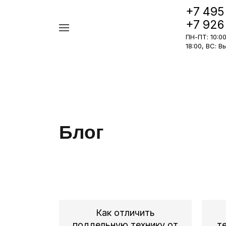
+7 495
+7 926
Например,
ПН-ПТ: 10:00 
iPhone
Найти
в каталоге
18:00, ВС: 
17
Pro
Блог
Как отличить
поддельную технику от
т