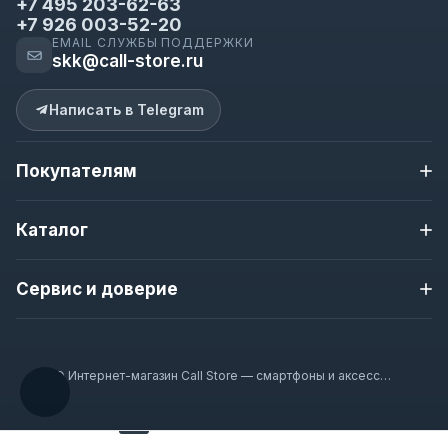
+7 495 203-62-63
+7 926 003-52-20
EMAIL СЛУЖБЫ ПОДДЕРЖКИ
skk@call-store.ru
Написать в Telegram
Покупателям
Доставка и оплата
Каталог
Контакты
О магазине
Apple iPhone
Новости магазина
Сервис и доверие
Samsung
Полезная информация
Nokia
Гарантия
Гарантия 12 месяцев
Смарт-часы
Наушники
Проверка перед отправкой
© Интернет-магазин Call Store — смартфоны и аксессуары 2020–2026
Аксессуары
Доставка по Москве и всей России
Оплата при получении