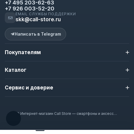
+7 495 203-62-63
+7 926 003-52-20
EMAIL СЛУЖБЫ ПОДДЕРЖКИ
skk@call-store.ru
Написать в Telegram
Покупателям
Доставка и оплата
Каталог
Контакты
О магазине
Apple iPhone
Новости магазина
Сервис и доверие
Samsung
Полезная информация
Nokia
Гарантия
Гарантия 12 месяцев
Смарт-часы
Наушники
Проверка перед отправкой
© Интернет-магазин Call Store — смартфоны и аксессуары 2020–2026
Аксессуары
Доставка по Москве и всей России
Оплата при получении