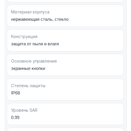
Face ID, барометром, гироскопом,
акселерометром и цифровым компасом.
Материал корпуса
нержавеющая сталь, стекло
Apple iPhone 13 Pro Max 512GB Gold (MLLH3)
—
мощный инструмент для работы, творчества и
Конструкция
развлечений, сочетающий флагманские
защита от пыли и влаги
технологии Apple и продуманную автономность.
Основное управление
экранные кнопки
Степень защиты
IP68
Уровень SAR
0.99