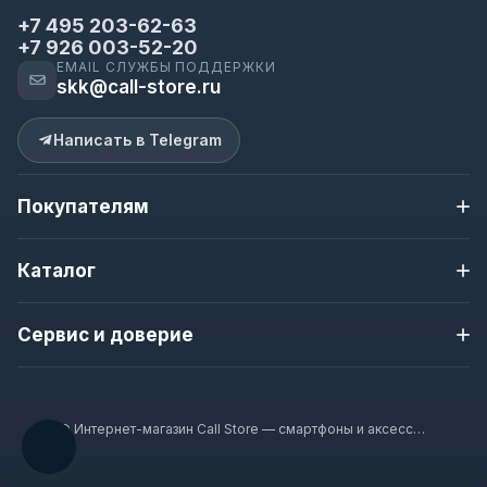
+7 495 203-62-63
+7 926 003-52-20
EMAIL СЛУЖБЫ ПОДДЕРЖКИ
skk@call-store.ru
Написать в Telegram
Покупателям
Доставка и оплата
Каталог
Контакты
О магазине
Apple iPhone
Новости магазина
Сервис и доверие
Samsung
Полезная информация
Nokia
Гарантия
Гарантия 12 месяцев
Смарт-часы
Наушники
Проверка перед отправкой
© Интернет-магазин Call Store — смартфоны и аксессуары 2020–2026
Аксессуары
Доставка по Москве и всей России
Оплата при получении