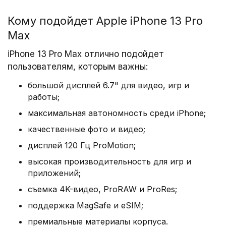
Кому подойдет Apple iPhone 13 Pro
Max
Дизайн и размеры
iPhone 13 Pro Max отлично подойдет
Корпус выполнен из закаленного стекла и
пользователям, которым важны:
хирургической нержавеющей стали. Толщина
составляет 7,7 мм, вес — около 240 г. Защита
большой дисплей 6.7" для видео, игр и
IP68 гарантирует устойчивость к воде и пыли.
работы;
Передняя панель покрыта Ceramic Shield для
максимальная автономность среди iPhone;
повышенной прочности.
качественные фото и видео;
дисплей 120 Гц ProMotion;
Дисплей 6,7″ Super Retina XDR
высокая производительность для игр и
приложений;
OLED-экран с разрешением 2778×1284 пикселей
съемка 4K-видео, ProRAW и ProRes;
поддерживает адаптивную частоту 10–120 Гц
благодаря технологии ProMotion. LTPO-матрица
поддержка MagSafe и eSIM;
обеспечивает плавность интерфейса и
премиальные материалы корпуса.