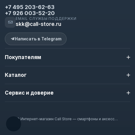
+7 495 203-62-63
+7 926 003-52-20
EMAIL СЛУЖБЫ ПОДДЕРЖКИ
skk@call-store.ru
Написать в Telegram
Покупателям
Доставка и оплата
Каталог
Контакты
О магазине
Apple iPhone
Новости магазина
Сервис и доверие
Samsung
Полезная информация
Nokia
Гарантия
Гарантия 12 месяцев
Смарт-часы
Наушники
Проверка перед отправкой
© Интернет-магазин Call Store — смартфоны и аксессуары 2020–2026
Аксессуары
Доставка по Москве и всей России
Оплата при получении