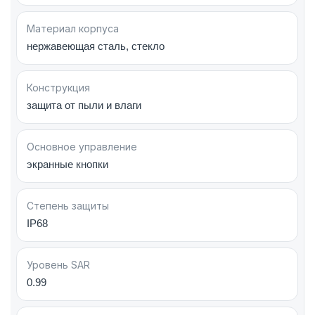
Face ID, барометром, гироскопом,
акселерометром и цифровым компасом.
Материал корпуса
нержавеющая сталь, стекло
Apple iPhone 13 Pro Max 256GB Gold (MLLD3)
—
мощный инструмент для работы, творчества и
Конструкция
развлечений, сочетающий флагманские
защита от пыли и влаги
технологии Apple и продуманную автономность.
Основное управление
экранные кнопки
Степень защиты
IP68
Уровень SAR
0.99