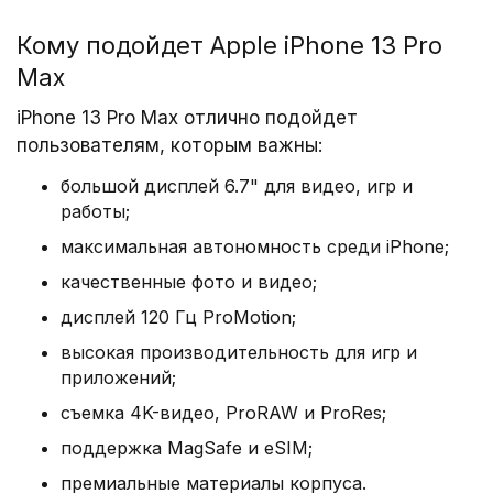
Кому подойдет Apple iPhone 13 Pro
Max
Дизайн и размеры
iPhone 13 Pro Max отлично подойдет
Корпус выполнен из закаленного стекла и
пользователям, которым важны:
хирургической нержавеющей стали. Толщина
составляет 7,7 мм, вес — около 240 г. Защита
большой дисплей 6.7" для видео, игр и
IP68 гарантирует устойчивость к воде и пыли.
работы;
Передняя панель покрыта Ceramic Shield для
максимальная автономность среди iPhone;
повышенной прочности.
качественные фото и видео;
дисплей 120 Гц ProMotion;
Дисплей 6,7″ Super Retina XDR
высокая производительность для игр и
приложений;
OLED-экран с разрешением 2778×1284 пикселей
съемка 4K-видео, ProRAW и ProRes;
поддерживает адаптивную частоту 10–120 Гц
благодаря технологии ProMotion. LTPO-матрица
поддержка MagSafe и eSIM;
обеспечивает плавность интерфейса и
премиальные материалы корпуса.