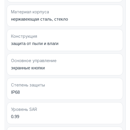
Wi‑Fi 6E, Bluetooth 5.2, NFC, а также оснащена
Face ID, барометром, гироскопом,
Материал корпуса
акселерометром и цифровым компасом.
нержавеющая сталь, стекло
Apple iPhone 13 Pro Max 512GB Graphite
Конструкция
(MLLF3)
— мощный инструмент для работы,
защита от пыли и влаги
творчества и развлечений, сочетающий
флагманские технологии Apple и продуманную
автономность.
Основное управление
экранные кнопки
Степень защиты
IP68
Уровень SAR
0.99