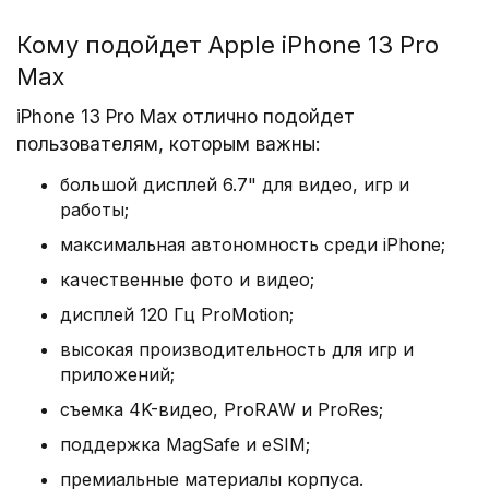
аксессуары.
Кому подойдет Apple iPhone 13 Pro
Max
Дизайн и размеры
iPhone 13 Pro Max отлично подойдет
пользователям, которым важны:
Корпус выполнен из закаленного стекла и
хирургической нержавеющей стали. Толщина
большой дисплей 6.7" для видео, игр и
составляет 7,7 мм, вес — около 240 г. Защита
работы;
IP68 гарантирует устойчивость к воде и пыли.
максимальная автономность среди iPhone;
Передняя панель покрыта Ceramic Shield для
качественные фото и видео;
повышенной прочности.
дисплей 120 Гц ProMotion;
высокая производительность для игр и
Дисплей 6,7″ Super Retina XDR
приложений;
съемка 4K-видео, ProRAW и ProRes;
OLED-экран с разрешением 2778×1284 пикселей
поддерживает адаптивную частоту 10–120 Гц
поддержка MagSafe и eSIM;
благодаря технологии ProMotion. LTPO-матрица
премиальные материалы корпуса.