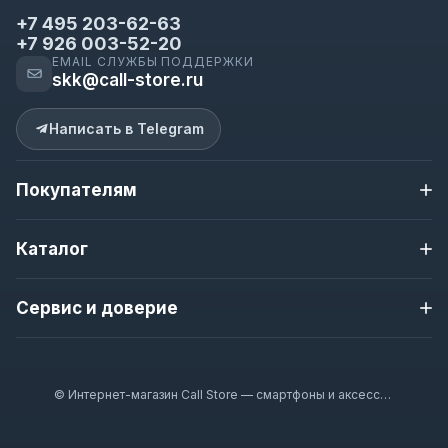
+7 495 203-62-63
+7 926 003-52-20
EMAIL СЛУЖБЫ ПОДДЕРЖКИ
skk@call-store.ru
Написать в Telegram
Покупателям
Доставка и оплата
Каталог
Контакты
О магазине
Apple iPhone
Новости магазина
Сервис и доверие
Samsung
Полезная информация
Nokia
Гарантия
Гарантия 12 месяцев
Смарт-часы
Наушники
Проверка перед отправкой
© Интернет-магазин Call Store — смартфоны и аксессуары 2020–2026
Аксессуары
Доставка по Москве и всей России
Оплата при получении