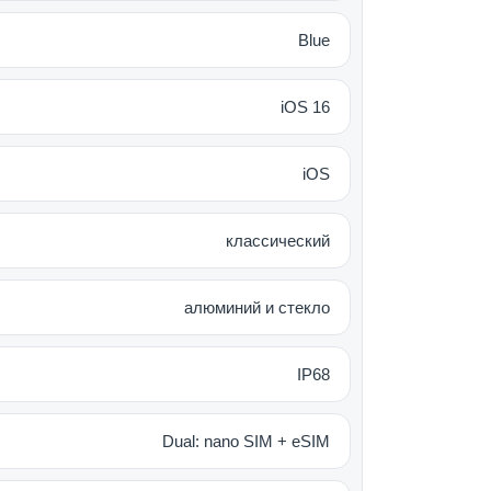
нно на высоком уровне.
Blue
iOS 16
ритный, подходит для управления
iOS
во для дисплея. В верхней части
классический
00 нит в режиме HDR, оттенки
 Поэтому смартфон идеален в
алюминий и стекло
огии передачи цвета: True Tone, P3 и
IP68
Dual: nano SIM + eSIM