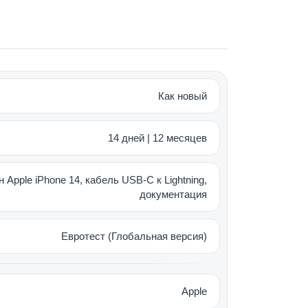
ссором А15. Оптимальный баланс
 ОЗУ для молниеносной обработки
одя видео.
Как новый
водительность. Датчик на 48 Мп –
р – от 128 Гб до 1 Тб.
14 дней | 12 месяцев
ри том же весе. Также получил
лизацией.
 Apple iPhone 14, кабель USB-C к Lightning,
документация
изайна
Евротест (Глобальная версия)
о. Оптимальный размер позволяет
лщина – на 0,15 мм больше, чем у 13
Apple