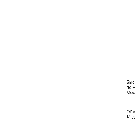
Быс
по 
Мос
Обм
14 