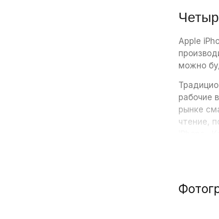
Четыр
Apple iPh
производ
можно бу
Традицио
рабочие 
рынке см
чтение, п
iPhone. 
Модиф
Фотог
Новая ли
пользова