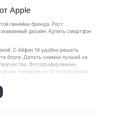
от Apple
атой линейки бренда. Рост
узнаваемый дизайн. Купить смартфон
зкой. С Айфон 14 удобно решать
ти блоги. Делать снимки лучшей на
творчества. Фотографирование,
 одном телефоне из 14-го поколения
олее широкими возможностями.
ором характеристик. Каждый