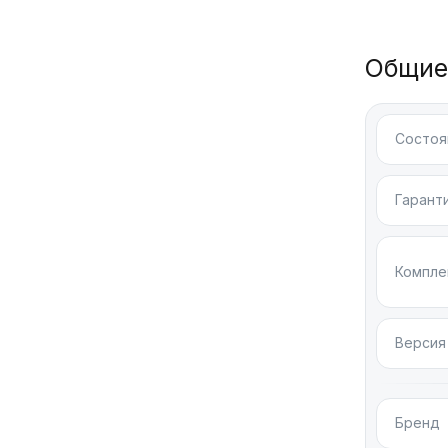
Айфон 
произв
Общие
iPhone
информ
Состоя
iPhone
мечта 
Гарант
iPhone
процес
Компле
Парам
Версия
Новинка 
удобно де
версии.
Бренд