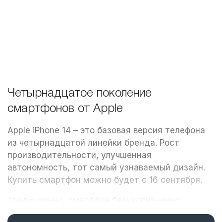
1 200 ₽
349 ₽
349 ₽
/ шт
/ шт
/ шт
Четырнадцатое поколение
смартфонов от Apple
Apple iPhone 14 – это базовая версия телефона
из четырнадцатой линейки бренда. Рост
производительности, улучшенная
автономность, тот самый узнаваемый дизайн.
Купить смартфон можно будет с 16 сентября.
Традиционно, смартфон безукоризненно
справляется с нагрузкой. С Айфон 14 удобно