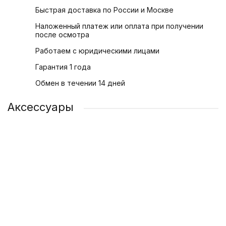
Быстрая доставка по России и Москве
Наложенный платеж или оплата при получении
после осмотра
Работаем с юридическими лицами
Гарантия 1 года
Обмен в течении 14 дней
Аксессуары
Адаптер питания Apple USB-C 20 Вт
Силиконовый чехол для телефона iPhone 14 | 14 Plus
Защитное стекло для Apple iPhone 14 | 14 Plus