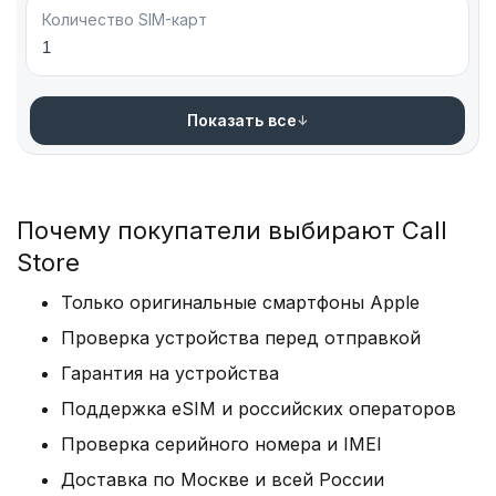
интернета – 15 ч; прослушивание музыки – 3 суток;
Количество SIM-карт
просмотр видео – 20 ч.
1
Разъем ЗУ: Lightning – для синхронизации с другими
устройствами, подключения подзарядки, наушников,
Показать все
гарнитуры.
Биометрическая защита: Face ID – технология,
которая отвечает за сохранность информации.
Сканер усовершенствовали для распознавания лиц в
Почему покупатели выбирают Call
запотевших очках и медицинской маске.
Store
Цвет: черный, синий, красный, желтый, белый,
Только оригинальные смартфоны Apple
фиолетовый.
Проверка устройства перед отправкой
Производительность Айфонов 13 Мини:
Гарантия на устройства
Поддержка eSIM и российских операторов
Процессор: Apple A15 Bionic – мощный,
работоспособный, обеспечивает
Проверка серийного номера и IMEI
высококачественный гейминг, на 20% менее
Доставка по Москве и всей России
требовательный к ресурсам.