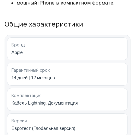
мощный iPhone в компактном формате.
«фишками», улучшенной функциональностью
Siri. Аккумулятор 3 500 мАч обеспечит работу
без дозарядки при интернет–серфинге,
Общие характеристики
просмотре видео на 15 – 20 часов.
Сейчас же на рынке доступен iPhone Air —
Бренд
легкий и компактный смартфон с современным
Apple
дизайном и улучшенной камерой, который
отлично подходит для повседневного
использования.
Гарантийный срок
14 дней | 12 месяцев
Технические характеристики Apple iPhone 13
Комплектация
Mini
Кабель Lightning, Документация
Линейка обновленных гаджетов отличается
цветовым оформлением, которое выбирают,
Версия
исходя из собственных предпочтений. Этот
Евротест (Глобальная версия)
параметр не влияет на стоимость, цена iPhone