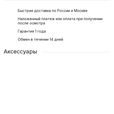
Быстрая доставка по России и Москве
Наложенный платеж или оплата при получении
после осмотра
Гарантия 1 года
Обмен в течении 14 дней
Аксессуары
Силиконовый чехол для телефона iPhone 13 | 13 Mini
Защитное стекло для Apple iPhone 13 | 13 Mini
Адаптер питания Apple USB-C 20 Вт