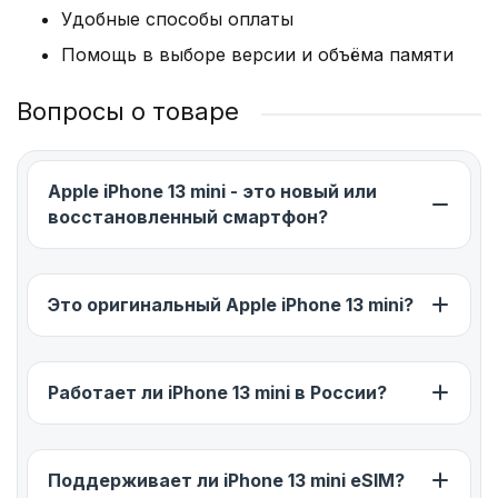
Удобные способы оплаты
Частота: 2,99 ГГц. Функционирование без
Помощь в выборе версии и объёма памяти
торможений, сверхбыстрая обработка больших
массивов информации,
Вопросы о товаре
стабильность,быстродействие при запуске
“тяжелых” программ и приложений.
Количество ядер: 6 – разделены на 2
Apple iPhone 13 mini - это новый или
производительным и 4 энергосберегающих, что
восстановленный смартфон?
положительно сказывается на быстродействии,
температуре ЦП.
Видеопроцессор: собственный графический
Это оригинальный Apple iPhone 13 mini?
ускоритель обеспечивает стабильное, без
подвисаний воспроизведение видео, игр.
Память: 64-256 Гб – для хранения мультимедиа:
Работает ли iPhone 13 mini в России?
аудио, фотографий, фильмов.
Объем оперативной памяти: 6 Гб. Работа без
Поддерживает ли iPhone 13 mini eSIM?
зависаний при запуске одновременно нескольких