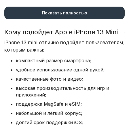
Устройства оснащены 4 Гб виртуальной памяти
и 128, 256 или 512 Гб постоянной.
Показать полностью
Все iPhone 13 Mini имеют разрешение Super
Retina XDR, поэтому картинка четкая и яркая, с
Кому подойдет Apple iPhone 13 Mini
глубокой детализацией. Камера с двумя
iPhone 13 mini отлично подойдет пользователям,
модулями, опцией стабилизации и встроенной
которым важны:
вспышкой. Фото и видео получается
премиального качества даже при
компактный размер смартфона;
недостаточном освещении. Айфон 13 Мини
удобное использование одной рукой;
поддерживают функцию быстрой и
качественные фото и видео;
беспроводной зарядки.
высокая производительность для игр и
Мини–флагман усовершенствованной линейки
приложений;
«яблочных» смартфонов производительный и
поддержка MagSafe и eSIM;
быстрый, благодаря новому поколению
микропроцессоров A15 Bionic, 6 Гб ОЗУ, частоте
небольшой и лёгкий корпус;
обновления 120 Гц. Айфон 13 Мини с
долгий срок поддержки iOS;
обновленной iOS 15, интересными, полезными