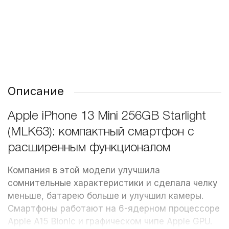
349 ₽
349 ₽
1 200 ₽
/ шт
/ шт
/ шт
Описание
Apple iPhone 13 Mini 256GB Starlight
(MLK63): компактный смартфон с
расширенным функционалом
Компания в этой модели улучшила
сомнительные характеристики и сделала челку
меньше, батарею больше и улучшил камеры.
Смартфоны работают на 6-ядерном процессоре
Apple A15 Bionic и графическом чипе Apple GPU.