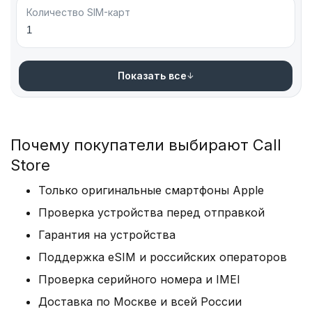
интернета – 15 ч; прослушивание музыки – 3 суток;
Количество SIM-карт
просмотр видео – 20 ч.
1
Разъем ЗУ: Lightning – для синхронизации с другими
устройствами, подключения подзарядки, наушников,
Показать все
гарнитуры.
Биометрическая защита: Face ID – технология,
которая отвечает за сохранность информации.
Сканер усовершенствовали для распознавания лиц в
Почему покупатели выбирают Call
запотевших очках и медицинской маске.
Store
Цвет: черный, синий, красный, желтый, белый,
Только оригинальные смартфоны Apple
фиолетовый.
Проверка устройства перед отправкой
Производительность Айфонов 13 Мини:
Гарантия на устройства
Поддержка eSIM и российских операторов
Процессор: Apple A15 Bionic – мощный,
работоспособный, обеспечивает
Проверка серийного номера и IMEI
высококачественный гейминг, на 20% менее
Доставка по Москве и всей России
требовательный к ресурсам.