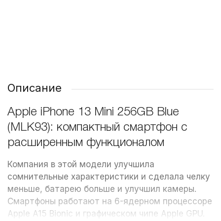
349 ₽
1 200 ₽
349 ₽
/ шт
/ шт
/ шт
Описание
Apple iPhone 13 Mini 256GB Blue
(MLK93): компактный смартфон с
расширенным функционалом
Компания в этой модели улучшила
сомнительные характеристики и сделала челку
меньше, батарею больше и улучшил камеры.
Смартфоны работают на 6-ядерном процессоре
Apple A15 Bionic и графическом чипе Apple GPU.