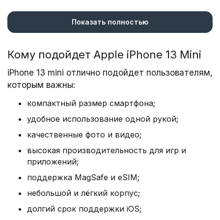
Устройства оснащены 4 Гб виртуальной памяти
и 128, 256 или 512 Гб постоянной.
Показать полностью
Все iPhone 13 Mini имеют разрешение Super
Retina XDR, поэтому картинка четкая и яркая, с
Кому подойдет Apple iPhone 13 Mini
глубокой детализацией. Камера с двумя
iPhone 13 mini отлично подойдет пользователям,
модулями, опцией стабилизации и встроенной
которым важны:
вспышкой. Фото и видео получается
премиального качества даже при
компактный размер смартфона;
недостаточном освещении. Айфон 13 Мини
удобное использование одной рукой;
поддерживают функцию быстрой и
качественные фото и видео;
беспроводной зарядки.
высокая производительность для игр и
Мини–флагман усовершенствованной линейки
приложений;
«яблочных» смартфонов производительный и
поддержка MagSafe и eSIM;
быстрый, благодаря новому поколению
микропроцессоров A15 Bionic, 6 Гб ОЗУ, частоте
небольшой и лёгкий корпус;
обновления 120 Гц. Айфон 13 Мини с
долгий срок поддержки iOS;
обновленной iOS 15, интересными, полезными