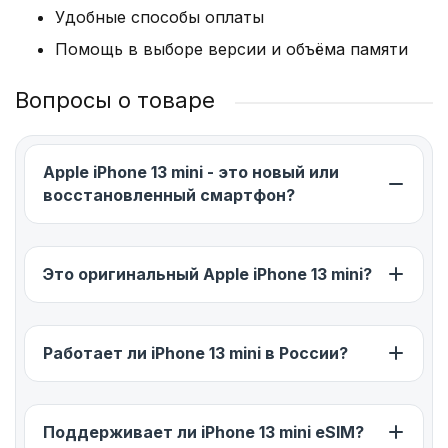
Удобные способы оплаты
Частота: 2,99 ГГц. Функционирование без
Помощь в выборе версии и объёма памяти
торможений, сверхбыстрая обработка больших
массивов информации,
Вопросы о товаре
стабильность,быстродействие при запуске
“тяжелых” программ и приложений.
Количество ядер: 6 – разделены на 2
Apple iPhone 13 mini - это новый или
производительным и 4 энергосберегающих, что
восстановленный смартфон?
положительно сказывается на быстродействии,
температуре ЦП.
Видеопроцессор: собственный графический
Это оригинальный Apple iPhone 13 mini?
ускоритель обеспечивает стабильное, без
подвисаний воспроизведение видео, игр.
Память: 64-256 Гб – для хранения мультимедиа:
Работает ли iPhone 13 mini в России?
аудио, фотографий, фильмов.
Объем оперативной памяти: 6 Гб. Работа без
Поддерживает ли iPhone 13 mini eSIM?
зависаний при запуске одновременно нескольких