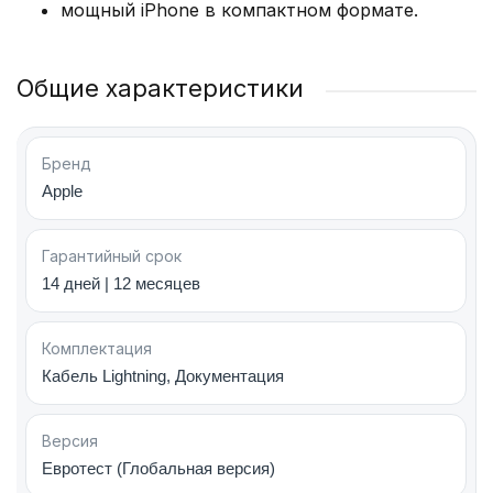
мощный iPhone в компактном формате.
«фишками», улучшенной функциональностью
Siri. Аккумулятор 3 500 мАч обеспечит работу
без дозарядки при интернет–серфинге,
Общие характеристики
просмотре видео на 15 – 20 часов.
Сейчас же на рынке доступен iPhone Air —
Бренд
легкий и компактный смартфон с современным
Apple
дизайном и улучшенной камерой, который
отлично подходит для повседневного
использования.
Гарантийный срок
14 дней | 12 месяцев
Технические характеристики Apple iPhone 13
Комплектация
Mini
Кабель Lightning, Документация
Линейка обновленных гаджетов отличается
цветовым оформлением, которое выбирают,
Версия
исходя из собственных предпочтений. Этот
Евротест (Глобальная версия)
параметр не влияет на стоимость, цена iPhone