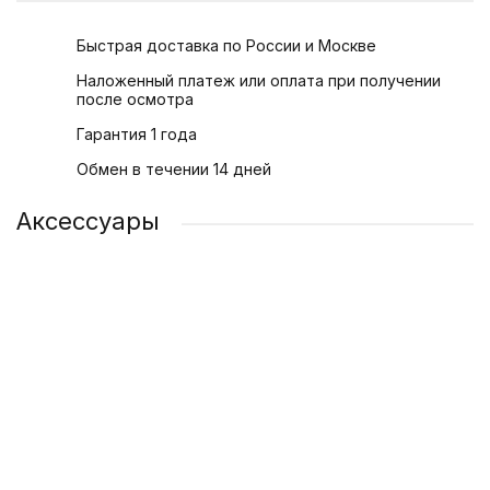
Быстрая доставка по России и Москве
Наложенный платеж или оплата при получении
после осмотра
Гарантия 1 года
Обмен в течении 14 дней
Аксессуары
Силиконовый чехол для телефона iPhone 13 | 13 Mini
Адаптер питания Apple USB-C 20 Вт
Защитное стекло для Apple iPhone 13 | 13 Mini