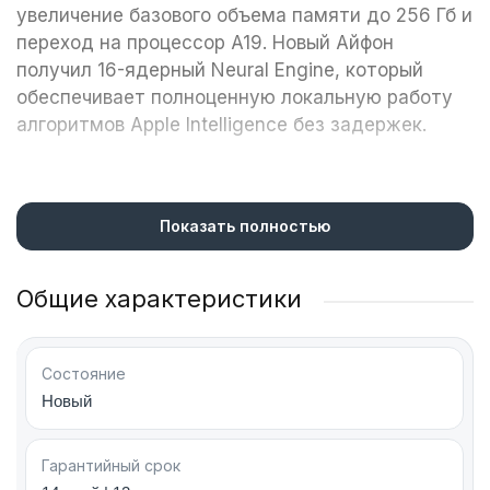
увеличение базового объема памяти до 256 Гб и
переход на процессор A19. Новый Айфон
получил 16-ядерный Neural Engine, который
обеспечивает полноценную локальную работу
алгоритмов Apple Intelligence без задержек.
Яркий экран и дополнительная броня
Показать полностью
Размер дисплея Super Retina XDR с OLED-
матрицей в iPhone 17e — 6.1 дюйма. Защитное
Общие характеристики
стекло Ceramic Shield 2 на передней панели в
три раза устойчивее к появлению царапин по
сравнению с прошлым поколением. На левой
Состояние
грани расположена настраиваемая кнопка
Новый
Action Button для быстрого вызова нужных
функций.
Гарантийный срок
Характеристики экрана: