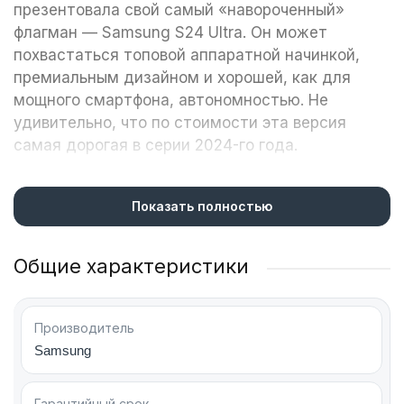
презентовала свой самый «навороченный»
флагман — Samsung S24 Ultra. Он может
похвастаться топовой аппаратной начинкой,
премиальным дизайном и хорошей, как для
мощного смартфона, автономностью. Не
удивительно, что по стоимости эта версия
самая дорогая в серии 2024-го года.
Исключительным этот гаджет делает объем
постоянной памяти на борту — 2 терабайта.
Показать полностью
Вряд ли кого-либо расстроит отсутствие
возможности расширить внутреннее
Общие характеристики
хранилище. Производитель также внедрил в
свою передовую разработку ряд новых функций.
Производитель
Samsung
Конструктивные особенности и
внешний вид
Гарантийный срок