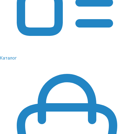
от спота.
Bluetooth 5.3 — дает возможность подключить
беспроводную периферию или передать данные без
задержек.
NFC — технология, позволяющая оплачивать товары в
магазине с помощью Samsung S23 Plus.
P68 — защита от попадания мелкодисперсного
Каталог
мусора внутрь корпуса. Позволяет погружать
устройство на глубину до 1,5 м на 30 минут.
Датчик отпечатков пальцев под экраном и
распознавание лиц — технологии для защиты важной
конфиденциальной информации в смартфоне.
Стереодинамики с Dolby Atmos — погрузят в
происходящее на экране с качественным, объемным,
четким звучанием.
Девайс поставляется с установленным Android