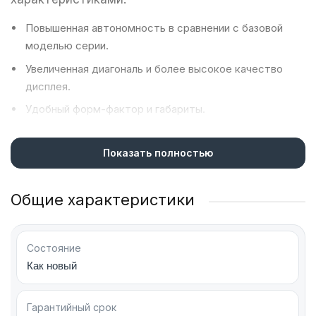
Повышенная автономность в сравнении с базовой
моделью серии.
Увеличенная диагональ и более высокое качество
дисплея.
Удобный форм-фактор и габариты.
Эта модель используется геймерами, контент-
Показать полностью
мейкерами, активными пользователями
современных технологий. Подходит для любых
задач. Сделает комфортной работу и учебу,
Общие характеристики
хобби и досуг.
Дата выхода смартфона — 1 февраля.
Состояние
Для пользователей Galaxy S23 Plus новые
Как новый
модели Samsung предлагают широкий выбор.
Откройте для себя Galaxy S25 FE для
Гарантийный срок