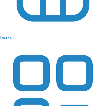
Купить Самсунг С23 Плюс можно для создания
контента для соцсетей, блогов и сайтов.
Автономность, ПО, технологии связи
и дополнительный функционал
Главная
Аккумулятор на 4700 мА·ч делает девайс
автономным на 24-30 часов в режиме активного
использования. Подзаряд осуществляется
беспроводной зарядкой на 15 Вт и проводной на
45 Вт.
Samsung Galaxy S23 Plus удобен в эксплуатации
благодаря современным технологиям передачи
данных и дополнительным возможностям.
Wi-Fi 6E — обновленная версия, позволяющая быстро
установить надежный интернет-сигнал даже вдали