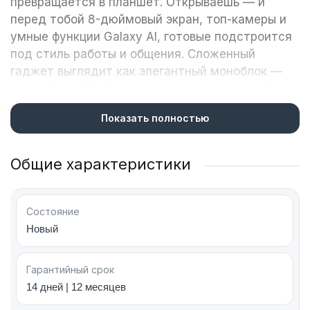
превращается в планшет. Открываешь — и
перед тобой 8-дюймовый экран, топ-камеры и
умные функции Galaxy AI, готовые подстроится
под стиль работы и общения. Сложенный
гаджет выглядит как элегантный моноблок —
строгий, удобный, но в то же время мощный и
функциональный.
Показать полностью
Дизайн и конструкция Galaxy Fold 7
Общие характеристики
Смартфон сконструирован в форм-факторе
книжки-раскладушки. Толщина в сложенном
Состояние
состоянии — 8.9 мм, в разложенном — 4.2 мм.
Новый
Он на 3.2 мм тоньше и на 24 г легче Galaxy Fold
6. Благодаря применению надежных
Гарантийный срок
материалов, среди складных смартфонов
14 дней | 12 месяцев
Samsung Galaxy Fold 7 — самый тонкий и самый
легкий.