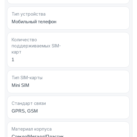
Компактный и стильный дизайн
Тип устройства
Мобильный телефон
Два цветных дисплея
Количество
Основной дисплей: 2.2 дюйма
поддерживаемых SIM-
карт
Тип: TFT
1
Разрешение: 240 × 320 пикселей
Отображение до 262 тысяч цветов
Тип SIM-карты
Mini SIM
Внешний дисплей: TFT, 240 × 320 пикселей
Внешний экран позволяет просматривать
Стандарт связи
уведомления, время и управлять некоторыми
GPRS, GSM
функциями телефона, не открывая устройство.
Материал корпуса
Стекло|Металл|Пластик