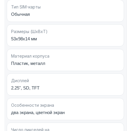
Тип SIM-карты
Обычная
Дисплей
Размеры (ШxВxТ)
Основной дисплей: 2.2 дюйма
53x98x14 мм
Тип: TFT
Разрешение: 176 × 220 пикселей
Материал корпуса
Отображение до 262 тысяч цветов
Пластик, металл
Внешний дисплей: 96 × 80 пикселей
Дисплей
Внешний экран отображает время, уведомления
2.25", SD, TFT
и информацию о входящих вызовах, что
позволяет быстро проверить события, не
открывая телефон.
Особенности экрана
два экрана, цветной экран
Камера
Число пикселей на