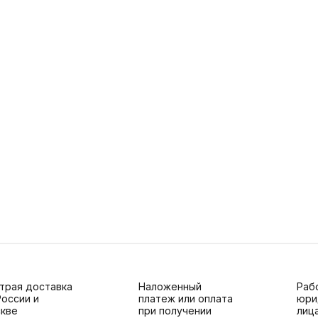
трая доставка
Наложенный
Раб
России и
платеж или оплата
юри
кве
при получении
лиц