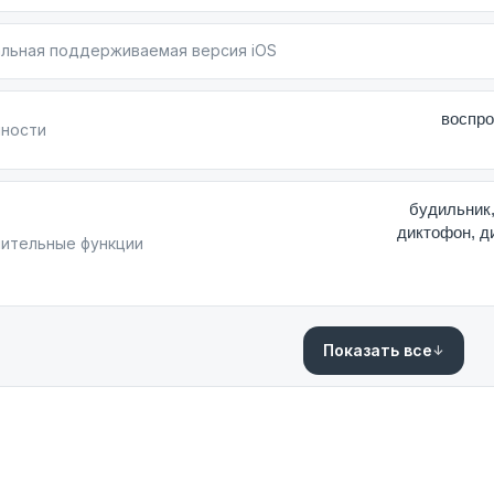
ть маршрут.
льная поддерживаемая версия iOS
ко Digital Crown с тактильной обратной связью обесп
я кнопка обеспечивает быстрый доступ к приложения
воспро
ности
управления: двойное касание пальцами, легкий взмах
ми, интерфейсом без нажатия на экран.
будильник,
брабатывает базовые команды и дает советы (состояние
диктофон, д
ительные функции
ета.
грамма, что практически не ощущается на руке. Но
труктурный Ocean Band из силикона, нейлоновый Trai
Показать все
кто ищет более универсальный вариант на каждый де
абором функций или более легкие и доступные Apple
 и визуальные возможности