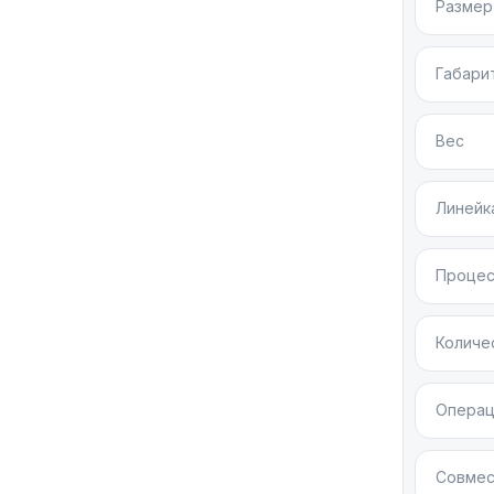
Размер
Габари
Дизай
Эргономи
Вес
повседне
Линейк
Эпл Во
что соч
Проце
Задняя
Часы в
Количе
позвол
Цвета 
Операц
Apple Wat
Совмес
Настра