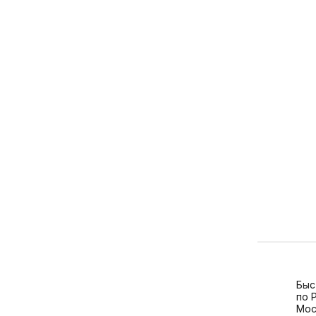
Быс
по 
Мос