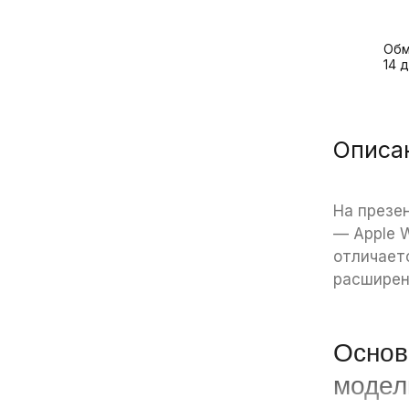
Обм
14 
Описа
На презе
— Apple W
отличает
расширен
Основ
модел