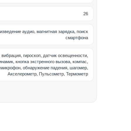
26
ечивает точную навигацию по меню.
м и функциям.
изведение аудио, магнитная зарядка, поиск
смартфона
 запястьем помогают управлять
 вибрация, гироскоп, датчик освещенности,
 здоровья, тренировки, активность) без
инамик, кнопка экстренного вызова, компас,
микрофон, обнаружение падения, шагомер,
Акселерометр, Пульсометр, Термометр
вые ремешки: дизайнерский от бренда
l Loop, и текстильный Alpine Loop.
нь, подойдут Apple Watch Series 11 с
 Watch SE 3.