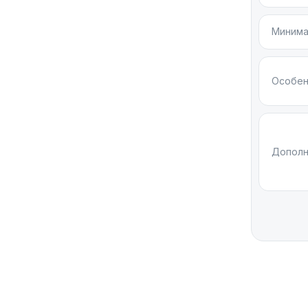
отмеча
Минима
Колеси
Бокова
Особен
Жесты 
звонка
Siri о
Дополн
интерн
Вес 61.6 
Hermes, с
Для тех, 
полным н
Экран