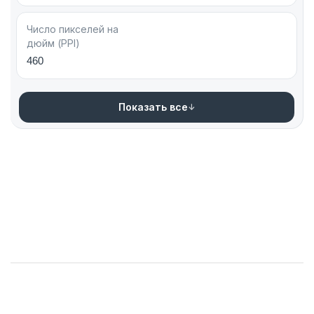
Число пикселей на
дюйм (PPI)
460
Показать все
Аксессуары
Apple Watch
MacBook
AirPods
iPad
Apple