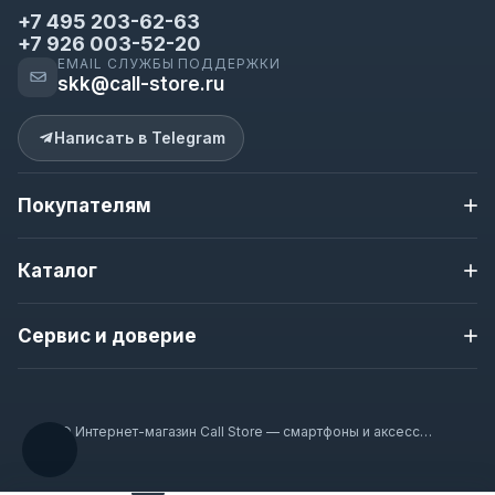
+7 495 203-62-63
+7 926 003-52-20
EMAIL СЛУЖБЫ ПОДДЕРЖКИ
skk@call-store.ru
Написать в Telegram
Покупателям
Доставка и оплата
Каталог
Контакты
О магазине
Apple iPhone
Новости магазина
Сервис и доверие
Samsung
Полезная информация
Nokia
Гарантия
Гарантия 12 месяцев
Смарт-часы
Наушники
Проверка перед отправкой
© Интернет-магазин Call Store — смартфоны и аксессуары 2020–2026
Аксессуары
Доставка по Москве и всей России
Оплата при получении