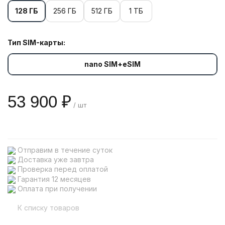
128 ГБ
256 ГБ
512 ГБ
1 ТБ
Тип SIM-карты:
nano SIM+eSIM
53 900 ₽
/ шт
Отправим в течение суток
Доставка уже завтра
Проверка перед оплатой
Гарантия 12 месяцев
Оплата при получении
К списку товаров