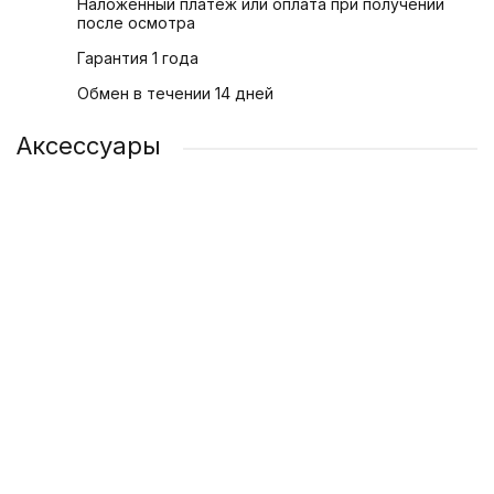
Наложенный платеж или оплата при получении
после осмотра
Гарантия 1 года
Обмен в течении 14 дней
Аксессуары
Адаптер питания Apple USB-C 20 Вт
Защитное стекло для Apple iPhone 15 Plus
Силиконовый чехол для телефона iPhone 15 Plus
1 200 ₽
349 ₽
349 ₽
/ шт
/ шт
/ шт