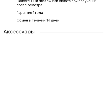
Наложенный платеж или оплата при получении
после осмотра
Гарантия 1 года
Обмен в течении 14 дней
Аксессуары
Силиконовый чехол для телефона iPhone 15 Plus
Защитное стекло для Apple iPhone 15 Plus
Адаптер питания Apple USB-C 20 Вт
349 ₽
349 ₽
1 200 ₽
/ шт
/ шт
/ шт