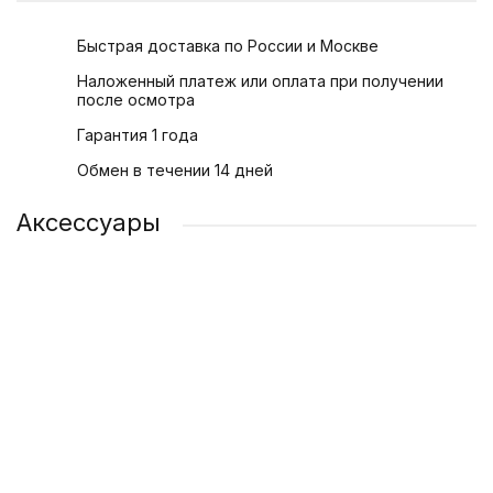
Быстрая доставка по России и Москве
Наложенный платеж или оплата при получении
после осмотра
Гарантия 1 года
Обмен в течении 14 дней
Аксессуары
Адаптер питания Apple USB-C 20 Вт
Силиконовый чехол для телефона iPhone 13 | 13 Mini
Защитное стекло для Apple iPhone 13 | 13 Mini