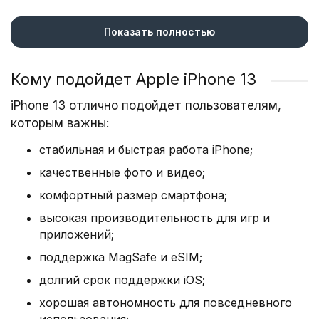
Наибольшим изменениям подверглась
внутренняя начинка смартфона. Хотя и внешне
Показать полностью
изменения заметны. Сегодня же компания уже
представила новый iPhone 17 с улучшенными
характеристиками.
Кому подойдет Apple iPhone 13
iPhone 13 отлично подойдет пользователям,
Обновления: размеры, корпус,
которым важны:
дизайн iPhone 13
стабильная и быстрая работа iPhone;
качественные фото и видео;
От базовой версии предыдущей линейки iPhone
13 можно отличить по обновлениям:
комфортный размер смартфона;
высокая производительность для игр и
уменьшенная «челка» – монобровь занимает
приложений;
на 20% меньше пространства;
поддержка MagSafe и eSIM;
диагональное расположение объективов;
долгий срок поддержки iOS;
увеличенные камеры.
хорошая автономность для повседневного
Форм-фактор практически не изменился.
использования;