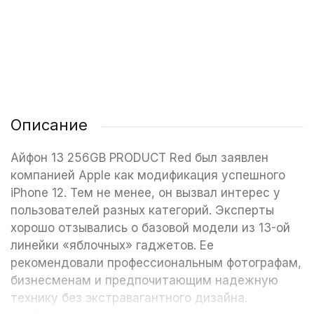
1 200 ₽
349 ₽
349 ₽
/ шт
/ шт
/ шт
Описание
Айфон 13 256GB PRODUCT Red был заявлен
компанией Apple как модификация успешного
iPhone 12. Тем не менее, он вызвал интерес у
пользователей разных категорий. Эксперты
хорошо отзывались о базовой модели из 13-ой
линейки «яблочных» гаджетов. Ее
рекомендовали профессиональным фотографам,
бизнесменам и предпочитающим надежную
технику без экстравагантного дизайна.