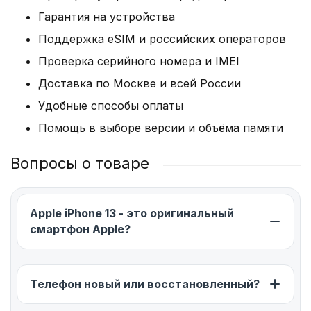
коммуникации
Гарантия на устройства
Стильный Эпл Айфон 13 поступил в продажу с
Поддержка eSIM и российских операторов
новой на тот момент iOS 15. Операционная
Проверка серийного номера и IMEI
система обеспечивает высокую
Доставка по Москве и всей России
функциональность гаджета. Каждое следующее
Удобные способы оплаты
обновление смартфон будет получать с
выходом в продажу новых моделей.
Помощь в выборе версии и объёма памяти
Объем хранилища в зависимости от
Вопросы о товаре
модификации составляет 128/256/512 ГБ.
Оперативной памяти 3/6 ГБ достаточно для
работы сложных приложений, включая
Apple iPhone 13 - это оригинальный
редакторы.
смартфон Apple?
iPhone 13 оснащен коммуникациями:
беспроводная связь Bluetooth 5.0;
Телефон новый или восстановленный?
спутниковые навигационные системы Galileo