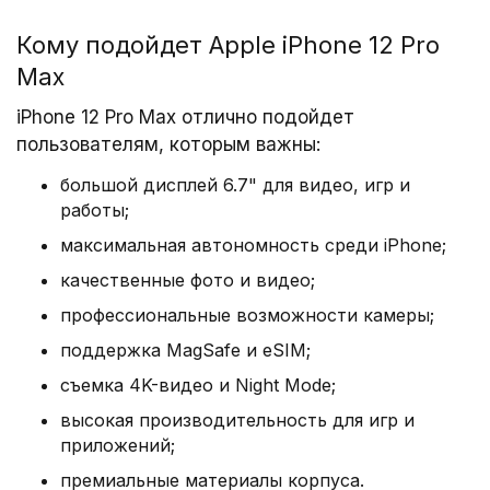
снимков при слабом освещении благодаря
Кому подойдет Apple iPhone 12 Pro
лучшей на iPhone системе камер Pro.
Оптический зум с диапазоном 5x. Съёмка,
Max
монтаж и воспроизведение видео
iPhone 12 Pro Max отлично подойдет
кинематографического качества в стандарте
пользователям, которым важны:
Dolby Vision. Ночной режим для портретов и
дополненная реальность нового уровня
большой дисплей 6.7" для видео, игр и
благодаря сканеру LiDAR.
работы;
максимальная автономность среди iPhone;
Мощный процессор A14 Bionic. И новые
качественные фото и видео;
аксессуары MagSafe, которые мгновенно
примагничиваются и обеспечивают более
профессиональные возможности камеры;
3
быструю беспроводную зарядку.
Это
поддержка MagSafe и eSIM;
впечатляющие возможности.
съемка 4K-видео и Night Mode;
высокая производительность для игр и
Характеристики
приложений;
1
Дисплей Super Retina XDR 6,7 дюйма
премиальные материалы корпуса.