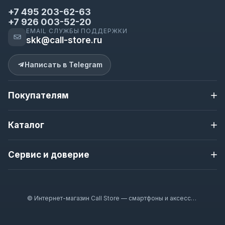
+7 495 203-62-63
+7 926 003-52-20
EMAIL СЛУЖБЫ ПОДДЕРЖКИ
skk@call-store.ru
Написать в Telegram
Покупателям
Доставка и оплата
Каталог
Контакты
О магазине
Apple iPhone
Новости магазина
Сервис и доверие
Samsung
Полезная информация
Nokia
Гарантия
Гарантия 12 месяцев
Смарт-часы
Наушники
Проверка перед отправкой
© Интернет-магазин Call Store — смартфоны и аксессуары 2020–2026
Аксессуары
Доставка по Москве и всей России
Оплата при получении