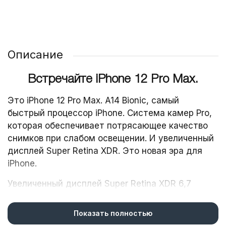
Описание
Встречайте iPhone 12 Pro Max.
Это iPhone 12 Pro Max. A14 Bionic, самый
быстрый процессор iPhone. Система камер Pro,
которая обеспечивает потрясающее качество
снимков при слабом освещении. И увеличенный
дисплей Super Retina XDR. Это новая эра для
iPhone.
Увеличенный дисплей Super Retina XDR 6,7
1
дюйма.
Передняя панель Ceramic Shield, с
которой риск повреждений дисплея при
Показать полностью
2
падении в 4 раза ниже.
Потрясающее качество