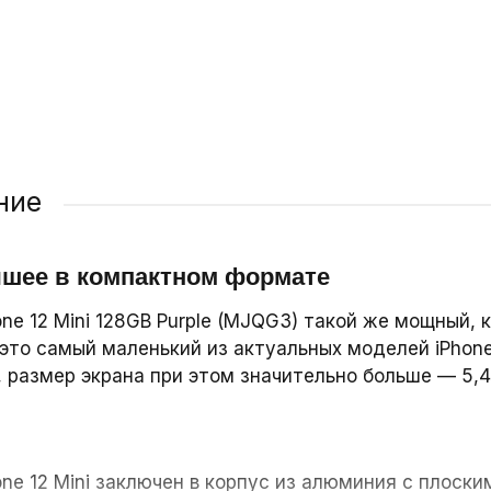
₽
т
 шт
/ шт
рзину
В корзину
В корзину
ние
чшее в компактном формате
one 12 Mini 128GB Purple (MJQG3) такой же мощный, к
это самый маленький из актуальных моделей iPhone
), размер экрана при этом значительно больше — 5
one 12 Mini заключен в корпус из алюминия с плос