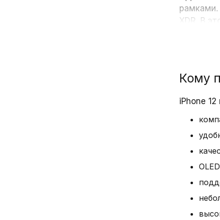
рамками.
XDR. В э
Shield. 
прочным.
падении т
Кому п
iPhone 12
Такой 
комп
Работает 
удоб
производ
каче
графичес
OLED
Engine ра
процессо
подд
малейшей
небо
и машинн
высо