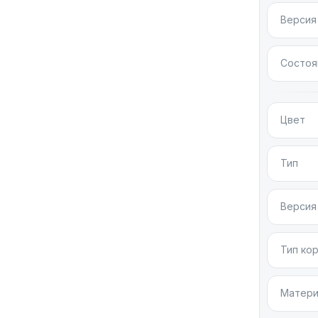
PRODUCT(
Версия
новом цв
защита по
находитс
Состоя
зарядку,
карманы 
Цвет
Это перв
интернет-
Тип
Версия
Тип ко
Матери