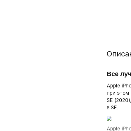
349 ₽
349 ₽
1 200 
/ ш
/
В ко
Описа
Всё лу
Apple iPh
при этом 
SE (2020
в SE.
Apple iPh