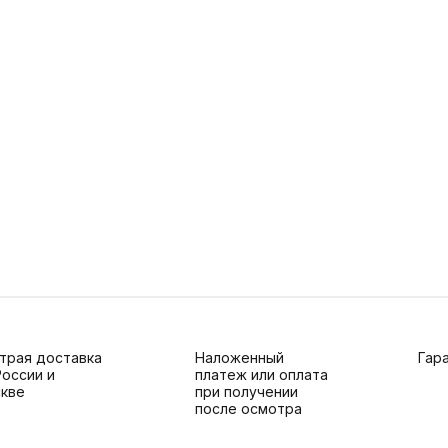
трая доставка
Наложенный
Гара
России и
платеж или оплата
кве
при получении
после осмотра