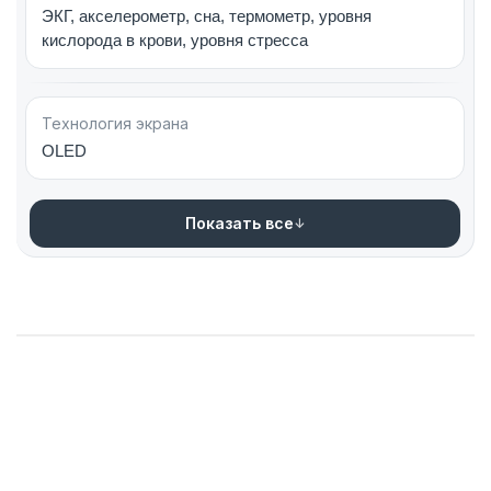
ЭКГ, акселерометр, сна, термометр, уровня
кислорода в крови, уровня стресса
Гаджет на основе нового чипа
Процессор S9 SiP — более функциональный,
Технология экрана
быстрый, со сниженным энергопотреблением.
OLED
Двухъядерный чипсет Apple Watch Ultra 2 имеет 5,6
миллиардов транзисторов. Это на 60% больше, чем в
Показать все
предыдущем поколении.
Новый четырехъядерный процессор Neural Engine
обрабатывает задачи машинного обучения на 50%
быстрее.
Использование инновационного кремниевого
кристалла-процессора открывает новые
возможности в управлении при помощи
специальных жестов пальцами и руками.